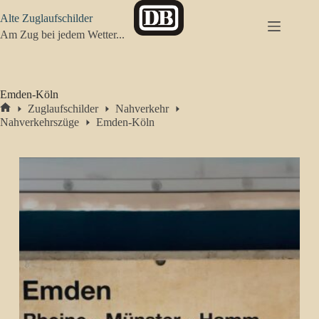
Zum
Alte Zuglaufschilder
Inhalt
springen
Am Zug bei jedem Wetter...
Emden-Köln
Zuglaufschilder
Nahverkehr
Start
Nahverkehrszüge
Emden-Köln