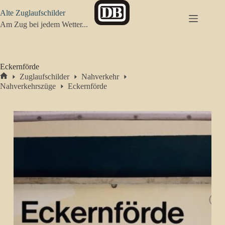
Zum
Alte Zuglaufschilder
Inhalt
springen
Am Zug bei jedem Wetter...
Eckernförde
Zuglaufschilder
Nahverkehr
Start
Nahverkehrszüge
Eckernförde