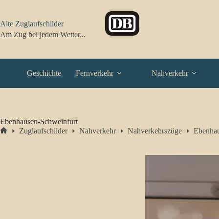
Zum
Inhalt
springen
Alte Zuglaufschilder
Am Zug bei jedem Wetter...
Geschichte
Fernverkehr
Nahverkehr
Ebenhausen-Schweinfurt
Zuglaufschilder
Nahverkehr
Nahverkehrszüge
Ebenhau
Start