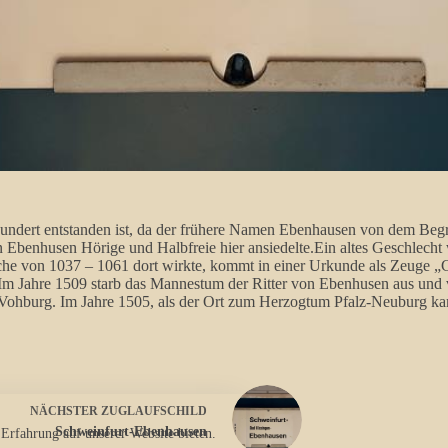
hundert entstanden ist, da der frühere Namen Ebenhausen von dem Beg
on Ebenhusen Hörige und Halbfreie hier ansiedelte.Ein altes Geschlecht
lche von 1037 – 1061 dort wirkte, kommt in einer Urkunde als Zeuge
.Im Jahre 1509 starb das Mannestum der Ritter von Ebenhusen aus und 
Vohburg. Im Jahre 1505, als der Ort zum Herzogtum Pfalz-Neuburg kam,
NÄCHSTER
ZUGLAUFSCHILD
Schweinfurt-Ebenhausen
 Erfahrung auf unserer Website bieten.