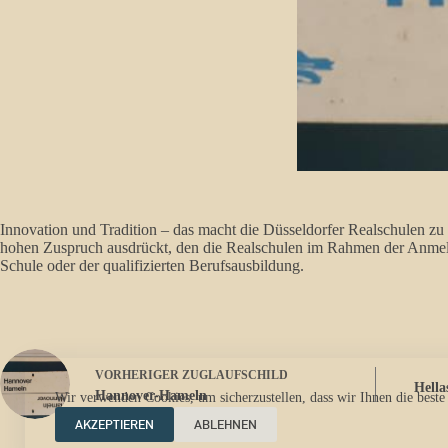
Innovation und Tradition – das macht die Düsseldorfer Realschulen zu 
hohen Zuspruch ausdrückt, den die Realschulen im Rahmen der Anmeldu
Schule oder der qualifizierten Berufsausbildung.
VORHERIGER
ZUGLAUFSCHILD
Hella
Hannover-Hameln
Wir verwenden Cookies, um sicherzustellen, dass wir Ihnen die beste
AKZEPTIEREN
ABLEHNEN