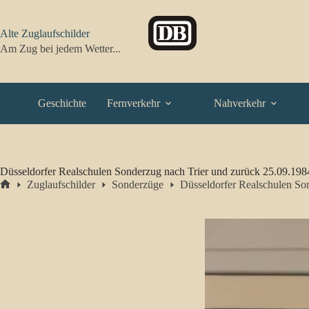
Zum
Inhalt
springen
Alte Zuglaufschilder
Am Zug bei jedem Wetter...
Geschichte
Fernverkehr
Nahverkehr
Düsseldorfer Realschulen Sonderzug nach Trier und zurück 25.09.198
Zuglaufschilder
Sonderzüge
Düsseldorfer Realschulen So
Start