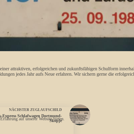
einer attraktiven, erfolgreichen und zukunftsfähigen Schulform innerha
ngen jedes Jahr aufs Neue erfahren. Wir sichern gerne die erfolgrei
NÄCHSTER
ZUGLAUFSCHILD
s-Express Schlafwagen Dortmund-
 Erfahrung auf unserer Website bieten.
Skopje