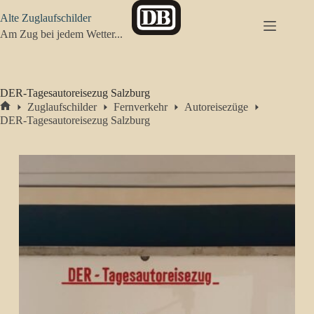
Zum
Alte Zuglaufschilder
Inhalt
springen
Am Zug bei jedem Wetter...
DER-Tagesautoreisezug Salzburg
Zuglaufschilder
Fernverkehr
Autoreisezüge
Start
DER-Tagesautoreisezug Salzburg