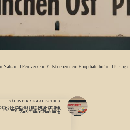
n Nah- und Fernverkehr. Er ist neben dem Hauptbahnhof und Pasing d
NÄCHSTER
ZUGLAUFSCHILD
pen-See-Express Hamburg-Emden
 Erfahrung auf unserer Website bieten.
Außenhafen-Hamburg