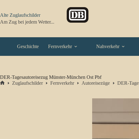
Zum
Inhalt
springen
Alte Zuglaufschilder
Am Zug bei jedem Wetter...
Geschichte
Fernverkehr
Nahverkehr
DER-Tagesautoreisezug Münster-München Ost Pbf
Zuglaufschilder
Fernverkehr
Autoreisezüge
DER-Tages
Start