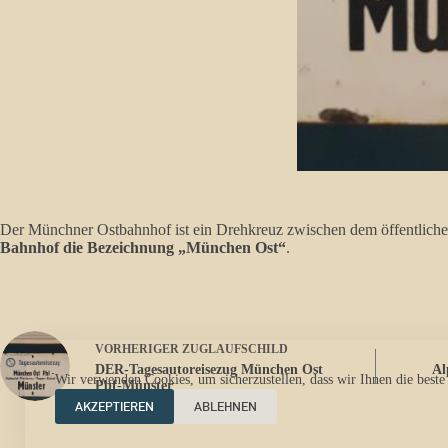
Der Münchner Ostbahnhof ist ein Drehkreuz zwischen dem öffentliche
Bahnhof die Bezeichnung „München Ost“
.
VORHERIGER
ZUGLAUFSCHILD
DER-Tagesautoreisezug München Ost
Al
Wir verwenden Cookies, um sicherzustellen, dass wir Ihnen die beste
Pbf-Münster
AKZEPTIEREN
ABLEHNEN