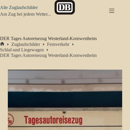
Zum
Alte Zuglaufschilder
Inhalt
springen
Am Zug bei jedem Wetter...
DER Tages Autoreisezug Westerland-Kornwestheim
Zuglaufschilder
Fernverkehr
Start
Schlaf-und Liegewagen
DER Tages Autoreisezug Westerland-Kornwestheim