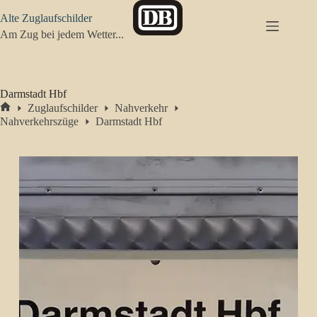
Zum
Alte Zuglaufschilder
Inhalt
springen
Am Zug bei jedem Wetter...
Darmstadt Hbf
Zuglaufschilder
Nahverkehr
Start
Nahverkehrszüge
Darmstadt Hbf