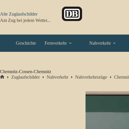
Zum
Inhalt
springen
Alte Zuglaufschilder
Am Zug bei jedem Wetter...
Geschichte
Fernverkehr
Nahverkehr
Chemnitz-Cossen-Chemnitz
Zuglaufschilder
Nahverkehr
Nahverkehrszüge
Chemnit
Start