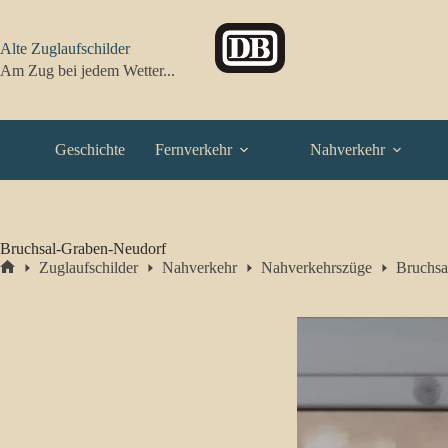
Zum
Inhalt
springen
Alte Zuglaufschilder
Am Zug bei jedem Wetter...
Geschichte
Fernverkehr
Nahverkehr
Bruchsal-Graben-Neudorf
Zuglaufschilder
Nahverkehr
Nahverkehrszüge
Bruchsa
Start