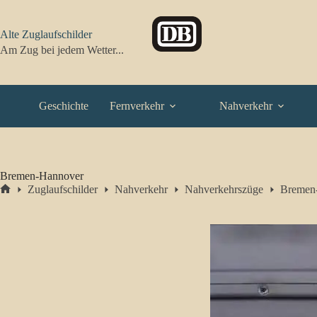
Zum
Inhalt
springen
Alte Zuglaufschilder
Am Zug bei jedem Wetter...
Geschichte
Fernverkehr
Nahverkehr
Bremen-Hannover
Zuglaufschilder
Nahverkehr
Nahverkehrszüge
Bremen
Start