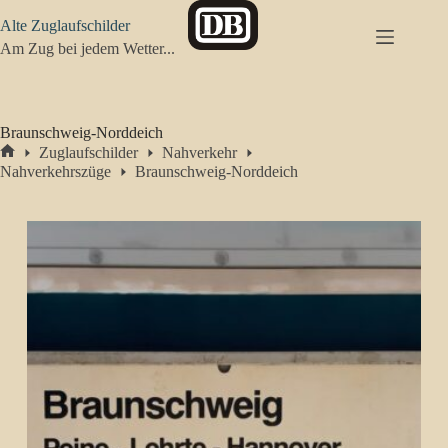
Zum
Alte Zuglaufschilder
Inhalt
springen
Am Zug bei jedem Wetter...
Braunschweig-Norddeich
Zuglaufschilder
Nahverkehr
Start
Nahverkehrszüge
Braunschweig-Norddeich