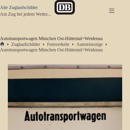
Zum
Alte Zuglaufschilder
Inhalt
springen
Am Zug bei jedem Wetter...
Autotransportwagen München Ost-Hüttental=Weidenau
Zuglaufschilder
Fernverkehr
Autoreisezüge
Start
Autotransportwagen München Ost-Hüttental=Weidenau