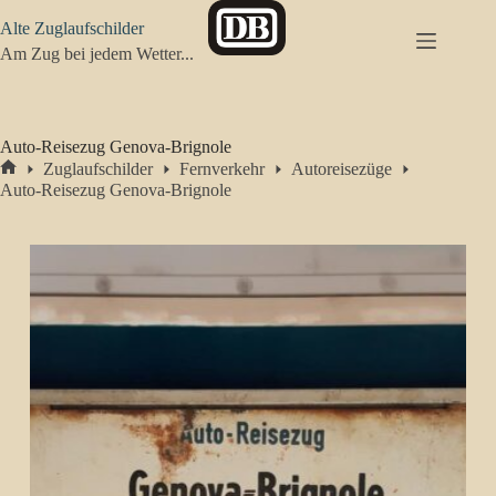
Zum
Alte Zuglaufschilder
Inhalt
springen
Am Zug bei jedem Wetter...
Auto-Reisezug Genova-Brignole
Zuglaufschilder
Fernverkehr
Autoreisezüge
Start
Auto-Reisezug Genova-Brignole