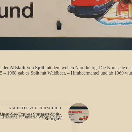
il der
Altstadt
von
Split
mit dem weiten Narodni trg. Die Nordseite des
965 – 1968 gab es Split mit Waldbeer, – Himbeermantel und ab 1969 wu
NÄCHSTER
ZUGLAUFSCHILD
Alpen-See-Express Stuttgart-Split-
 Erfahrung auf unserer Website bieten.
Stuttgart