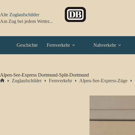
Zum
Inhalt
springen
Alte Zuglaufschilder
Am Zug bei jedem Wetter...
Geschichte
Fernverkehr
Nahverkehr
Alpen-See-Express Dortmund-Split-Dortmund
Zuglaufschilder
Fernverkehr
Alpen-See-Express-Züge
Start