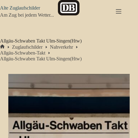
Zum
Alte Zuglaufschilder
Inhalt
springen
Am Zug bei jedem Wetter...
Allgäu-Schwaben Takt Ulm-Singen(Htw)
Zuglaufschilder
Nahverkehr
Start
Allgäu-Schwaben-Takt
Allgäu-Schwaben Takt Ulm-Singen(Htw)